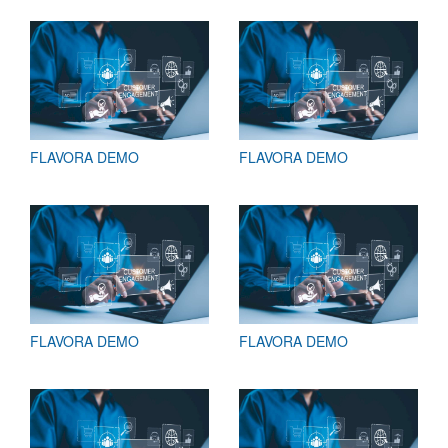
FLAVORA DEMO
FLAVORA DEMO
FLAVORA DEMO
FLAVORA DEMO