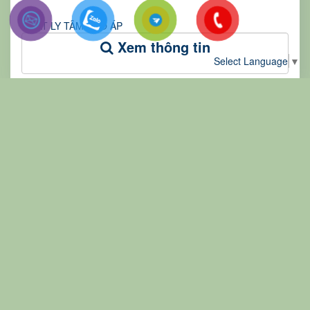
QUẠT LY TÂM CAO ÁP
Xem thông tin
Select Language
▼
QUẠT CÔNG NGHIỆP